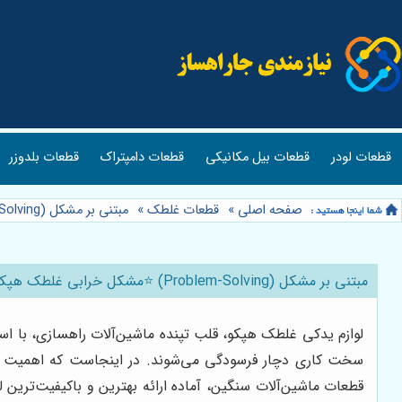
قطعات لودر
قطعات بیل مکانیکی
قطعات دامپتراک
قطعات بلدوزر
صفحه اصلی
»
قطعات غلطک
»
مبتنی بر مشکل (Problem-Solving) ⭐️مشکل خرابی غلطک هپکو؟ راهنمای تعویض لوازم یدکی + عیب یابی🛠️
مبتنی بر مشکل (Problem-Solving) ⭐️مشکل خرابی غلطک هپکو؟ راهنمای تعویض لوازم یدکی + عیب یابی🛠️
لوازم یدکی غلطک هپکو، قلب تپنده ماشین‌آلات راهسازی، با استا
سخت کاری دچار فرسودگی می‌شوند. در اینجاست که اهمیت تعو
قطعات ماشین‌آلات سنگین، آماده ارائه بهترین و باکیفیت‌تری