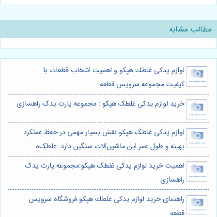
مطالب مشابه
لوازم يدكى غلطك هپكو و اهمیت انتخاب قطعات با
کیفیت:مجموعه سرویس قطعه
خرید لوازم یدکی غلطک هپکو : مجموعه پارت یدک راهسازی
لوازم یدکی غلطک هپکو نقش بسیار مهمی در حفظ عملکرد
بهینه و طول عمر این ماشین‌آلات سنگین دارد. غلطک‌ه
اهمیت خرید لوازم یدکی غلطک هپکو:مجموعه پارت یدک
راهسازی
راهنمای خرید لوازم يدكى غلطك هپكو:فروشگاه سرویس
قطعه