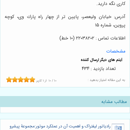
کاری نگه دارید.
آدرس: خيابان وليعصر، پايين تر از چهار راه پارك وى، كوچه
پروين، شماره ١٥
اطلاعات تماس : ٢٢٠٣٨٢٠٢ (١٠ خط)
مشخصات
تعداد بازدید : 434
به این مقاله امتیاز بدهید :
10
/
10
از
1
کاربر
مطالب مشابه
رادیاتور لیفتراک و اهمیت آن در عملکرد موتور:مجموعۀ پیشرو