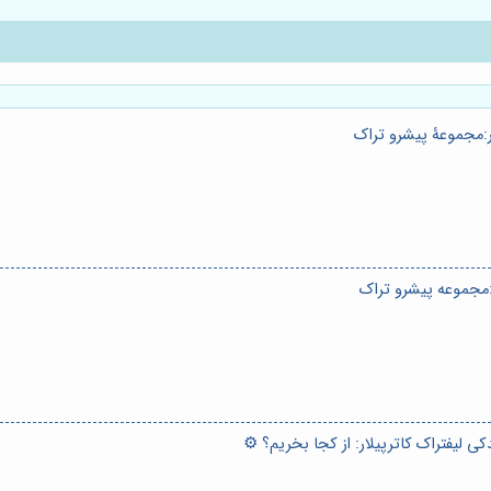
ور:مجموعۀ پیشرو تراک
:مجموعه پیشرو تراک
ی لیفتراک کاترپیلار: از کجا بخریم؟ ⚙️