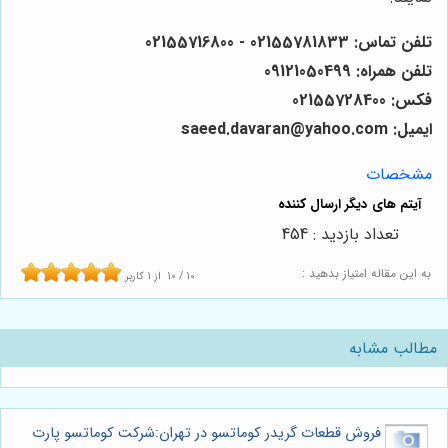
تلفن تماس: 02155781833 - 02155716800
تلفن همراه: 09121050499
فکس: 02155728400
ایمیل: saeed.davaran@yahoo.com
مشخصات
تعداد بازدید : 454
به این مقاله امتیاز بدهید :
10
/
10
از
1
کاربر
مطالب مشابه
فروش قطعات گریدر کوماتسو در تهران:شرکت کوماتسو پارت