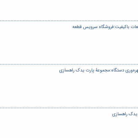
عات باکیفیت:فروشگاه سرویس قطعه
بهره‌وری دستگاه:مجموعۀ پارت یدک راهسازی
 یدک راهسازی