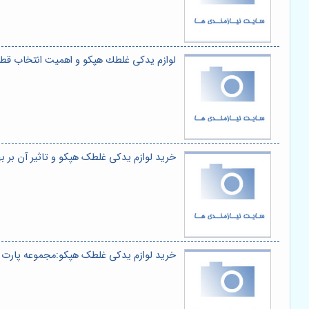
لوازم يدكى غلطك هپكو و اهمیت انتخاب قط
خرید لوازم یدکی غلطک هپکو و تاثیر آن بر 
خرید لوازم یدکی غلطک هپکو:مجموعه پارت