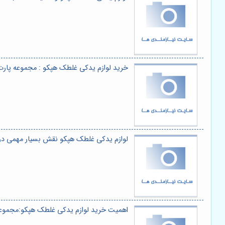
خرید لوازم یدکی غلطک هپکو : مجموعه پار
لوازم یدکی غلطک هپکو نقش بسیار مهمی در ح
اهمیت خرید لوازم یدکی غلطک هپکو:مجموع