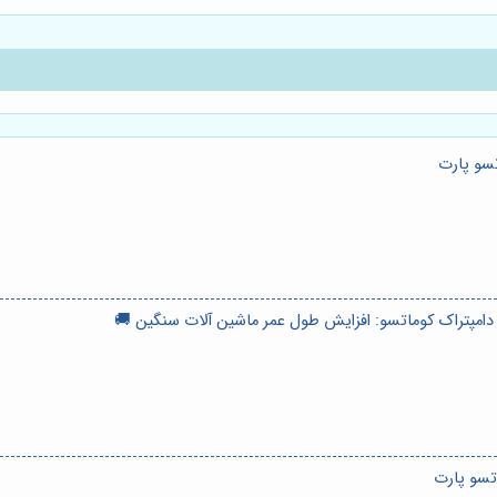
سو پارت
دامپتراک کوماتسو: افزایش طول عمر ماشین آلات سنگین 🚚
تسو پارت