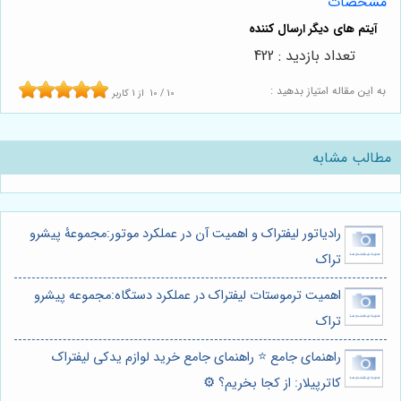
مشخصات
تعداد بازدید : 422
به این مقاله امتیاز بدهید :
10
/
10
از
1
کاربر
مطالب مشابه
رادیاتور لیفتراک و اهمیت آن در عملکرد موتور:مجموعۀ پیشرو
تراک
اهمیت ترموستات لیفتراک در عملکرد دستگاه:مجموعه پیشرو
تراک
راهنمای جامع ⭐️ راهنمای جامع خرید لوازم یدکی لیفتراک
کاترپیلار: از کجا بخریم؟ ⚙️