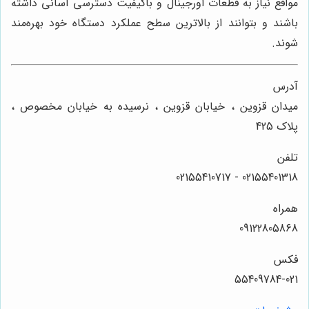
مواقع نیاز به قطعات اورجینال و باکیفیت دسترسی آسانی داشته
باشند و بتوانند از بالاترین سطح عملکرد دستگاه خود بهره‌مند
شوند.
آدرس
میدان قزوین ، خیابان قزوین ، نرسیده به خیابان مخصوص ،
پلاک 425
تلفن
02155401318 - 02155410717
همراه
09122805868
فکس
55409784-021