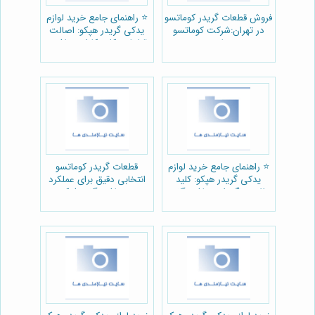
فروش قطعات گریدر کوماتسو
⭐️ راهنمای جامع خرید لوازم
در تهران:شرکت کوماتسو
یدکی گریدر هپکو: اصالت
پارت
قطعات، کلید کارایی ماشین
آلات راهسازی 🚜
⭐️ راهنمای جامع خرید لوازم
قطعات گریدر کوماتسو
یدکی گریدر هپکو: کلید
انتخابی دقیق برای عملکرد
طلایی نگهداری ماشین‌آلات
بهتر ماشین‌آلات:شرکت
راهسازی 🚜
کوماتسو پارت