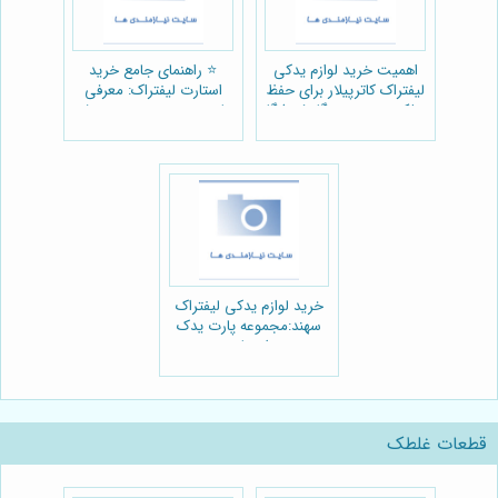
اهمیت خرید لوازم یدکی
⭐️ راهنمای جامع خرید
لیفتراک کاترپیلار برای حفظ
استارت لیفتراک: معرفی
عملکرد بهینه دستگاه:فروشگاه
منابع معتبر و مجموعه پیشرو
پارت یدک راهسازی
تراک 🏗️
خرید لوازم یدکی لیفتراک
سهند:مجموعه پارت یدک
راهسازی
قطعات غلطک