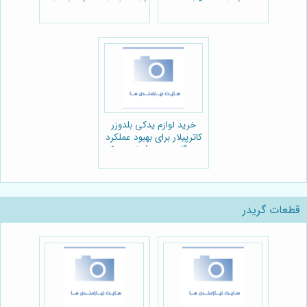
کجا بخریم؟ 🚜
کلیدی از پارت یدک راهسازی
🚜
خرید لوازم یدکی بلدوزر
کاترپیلار برای بهبود عملکرد
دستگاه:مجموعۀ پارت یدک
راهسازی
قطعات گریدر