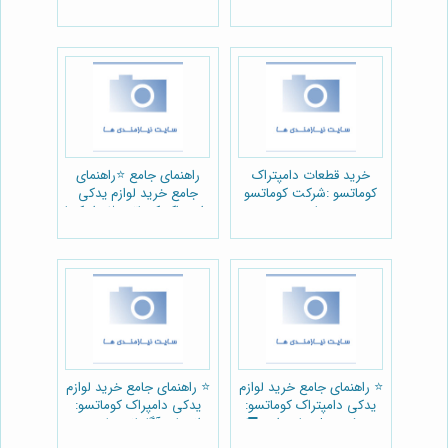
ماشین آلات سنگین 🚚
خرید قطعات دامپتراک
راهنمای جامع ⭐️راهنمای
کوماتسو :شرکت کوماتسو
جامع خرید لوازم یدکی
پارت
دامپتراک کوماتسو🚜: از کجا
بخریم؟ (پارت یدک
راهسازی)
⭐️ راهنمای جامع خرید لوازم
⭐️ راهنمای جامع خرید لوازم
یدکی دامپتراک کوماتسو:
یدکی دامپراک کوماتسو:
معرفی مدل های رایج 🚚
انتخاب آگاهانه + لیست
قیمت 🚜