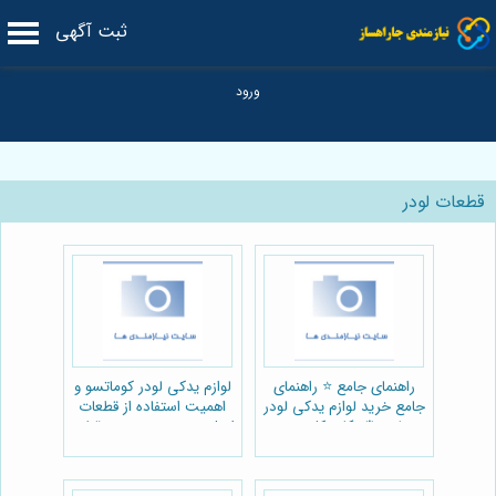
ثبت آگهی
قطعات لودر
راهنمای جامع ⭐️ راهنمای
لوازم یدکی لودر کوماتسو و
جامع خرید لوازم یدکی لودر
اهمیت استفاده از قطعات
ولوو: ⚙️ نکات کلیدی و
اصل:مجموعه سرویس قطعه
لیست قیمت پارت یدک
راهسازی