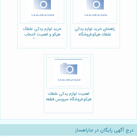
راهنمای خرید لوازم يدكى
خرید لوازم یدکی غلطک
غلطك هپكو:فروشگاه
هپکو و اهمیت انتخاب
سرویس قطعه
قطعات اصل:فروشگاه پارت
یدک راهسازی
اهمیت لوازم يدكى غلطك
هپكو:فروشگاه سرویس قطعه
درج آگهی رایگان در جاراهساز