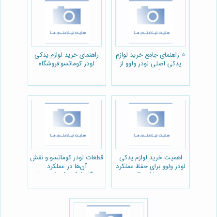
⭐️ راهنمای جامع خرید لوازم
راهنمای خرید لوازم یدکی
یدکی اصلی لودر ولوو از
لودر کوماتسو:فروشگاه
پارت یدک راهسازی 🚜
سرویس قطعه
اهمیت خرید لوازم یدکی
قطعات لودر کوماتسو و نقش
لودر ولوو برای حفظ عملکرد
آن‌ها در عملکرد
بهینه ماشین‌آلات
دستگاه:شرکت کوماتسو پارت
راهسازی:مجموعه پارت یدک
راهسازی