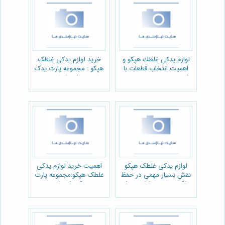
لوازم يدكى غلطك هپكو و
خرید لوازم یدکی غلطک
اهمیت انتخاب قطعات با
هپکو : مجموعه پارت یدک
کیفیت:مجموعه سرویس
راهسازی
قطعه
لوازم یدکی غلطک هپکو
اهمیت خرید لوازم یدکی
نقش بسیار مهمی در حفظ
غلطک هپکو:مجموعه پارت
عملکرد بهینه و طول عمر این
یدک راهسازی
ماشین‌آلات سنگین دارد.
غلطک‌ه